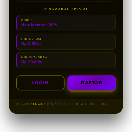
PENAWARAN SPESIAL
BONUS
New Member 20%
MIN. DEPOSIT
Rp 1.000,-
MIN. WITHDRAW
Rp 20.000,-
LOGIN
DAFTAR
@ 2026
NENG4D
@ÃƑÂ€ŠÃ‚Â· ALL RIGHTS RESERVED