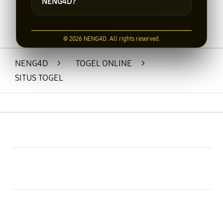
NENG4D menciptakan lingkungan
NENG4D?
bermain yang aman dan kondusif bagi
pemain yang mengutamakan analisa
Anda cukup masuk ke platform
dan kenyamanan.
NENG4D, memilih pasaran togel 4D
@ 2026 NENG4D. All rights reserved.
yang diinginkan, dan memanfaatkan
ketersediaan data angka serta alur
informasi yang ada di situs untuk
NENG4D
>
TOGEL ONLINE
>
menentukan strategi taruhan Anda
SITUS TOGEL
secara lebih cermat.
Buka
Footer Navigation
Products
Buka
Services
Buka
Support