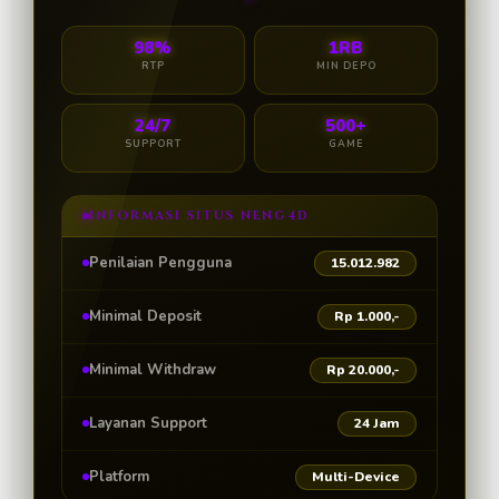
98%
1RB
RTP
MIN DEPO
24/7
500+
SUPPORT
GAME
INFORMASI SITUS NENG4D
Penilaian Pengguna
15.012.982
Minimal Deposit
Rp 1.000,-
Minimal Withdraw
Rp 20.000,-
Layanan Support
24 Jam
Platform
Multi-Device