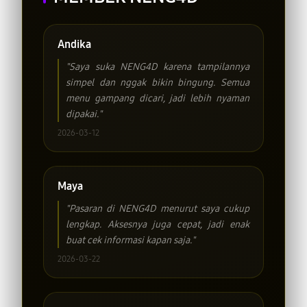
Andika
"Saya suka NENG4D karena tampilannya
simpel dan nggak bikin bingung. Semua
menu gampang dicari, jadi lebih nyaman
dipakai."
2026-03-12
Maya
"Pasaran di NENG4D menurut saya cukup
lengkap. Aksesnya juga cepat, jadi enak
buat cek informasi kapan saja."
2026-03-22