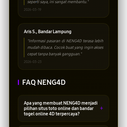
seperti saya, ini sangat membantu."
2026-03-19
Aris S., Bandar Lampung
"Informasi pasaran di NENG4D terasa lebih
mudah dibaca. Cocok buat yang ingin akses
cepat tanpa banyak gangguan."
2026-03-23
FAQ NENG4D
Apa yang membuat NENG4D menjadi
+
pilihan situs toto online dan bandar
togel online 4D terpercaya?